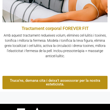
Tractament corporal FOREVER FIT
Amb aquest tractament redueixes volum, elimines cel·lulitis i toxines,
tonifica i millora la fermesa. Modela i tonifica la teva figura, elimina
greix localitzat i cel·lulitis, activa la circulació i drena toxines, millora
l’elasticitat i fermesa de la pell. Inclou pressoteràpia + massatge
anticel·lulític.
Truca’ns, demana cita i deixa’t assessorar per la nostra
esteticista.