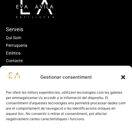
Serveis
Qui Som
Perruqueria
Estètica
Contacte
Legal
Gestionar consentiment
Avís Legal
Política de Privadesa
Per oferir les millors experiències, utilitzem tecnologies com les galetes
Política de Cookies
per emmagatzemar i/o accedir a la informació del dispositiu. El
Accessibilitat
consentiment d'aquestes tecnologies ens permetrà processar dades com
ara el comportament de navegació o les identificacions úniques en
Contacte
aquest lloc. No consentir o retirar el consentiment, pot afectar
negativament certes característiques i funcions.
Carrer de les Teixidores, 1, Local 18
08338 Premià de Dalt, Barcelona, España